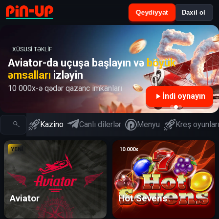
Qeydiyyat
Daxil ol
XÜSUSİ TƏKLİF
Aviator-da uçuşa başlayın və
böyük
əmsalları
izləyin
10 000x-ə qədər qazanc imkanları
İndi oynayın
Kazino
Canlı dilerlər
Menyu
Kreş oyunlar
YENİ
10.000x
Aviator
Hot Sevens