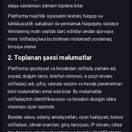
əlaqə saxlaması zamanı toplana bilər.
Platforma məxfilik siyasətini texniki, hüquqi və
təhlükəsizlik səbəbləri ilə yeniləmək hüququnu saxlayır.
Yenilənmiş mətn saytda dərc edildiyi andan qüvvəyə
minir. İstifadəçilərə bu bölməni mütəmadi yoxlamaq
tövsiyə olunur.
2. Toplanan şəxsi məlumatlar
Platforma qeydiyyat və hesabdan istifadə zamanı ad,
soyad, doğum tarixi, telefon nömrəsi, e-poçt ünvanı,
istifadəçi adı, şifrə, valyuta seçimi və hesab parametrləri
kimi məlumatları emal edə bilər. Bu məlumatlar
istifadəçinin identifikasiyası və hesabın düzgün idarə
olunması üçün lazımdır.
Bundan əlavə, ödəniş əməliyyatları, oyun fəaliyyəti, bonus
istifadəsi, idman mərcləri, giriş tarixçəsi, IP ünvanı, cihaz