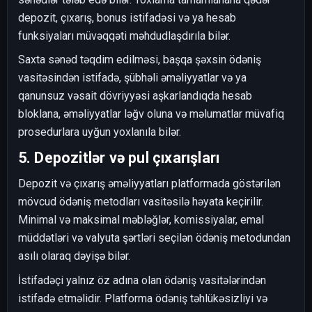
depozit, çıxarış, bonus istifadəsi və ya hesab
funksiyaları müvəqqəti məhdudlaşdırıla bilər.
Saxta sənəd təqdim edilməsi, başqa şəxsin ödəniş
vasitəsindən istifadə, şübhəli əməliyyatlar və ya
qanunsuz vəsait dövriyyəsi aşkarlandıqda hesab
bloklana, əməliyyatlar ləğv oluna və məlumatlar müvafiq
prosedurlara uyğun yoxlanıla bilər.
5. Depozitlər və pul çıxarışları
Depozit və çıxarış əməliyyatları platformada göstərilən
mövcud ödəniş metodları vasitəsilə həyata keçirilir.
Minimal və maksimal məbləğlər, komissiyalar, emal
müddətləri və valyuta şərtləri seçilən ödəniş metodundan
asılı olaraq dəyişə bilər.
İstifadəçi yalnız öz adına olan ödəniş vasitələrindən
istifadə etməlidir. Platforma ödəniş təhlükəsizliyi və