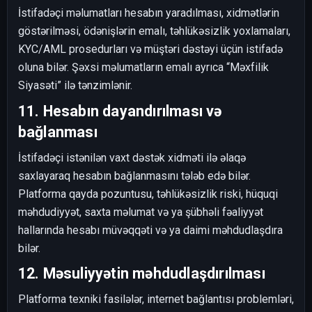
İstifadəçi məlumatları hesabın yaradılması, xidmətlərin
göstərilməsi, ödənişlərin emalı, təhlükəsizlik yoxlamaları,
KYC/AML prosedurları və müştəri dəstəyi üçün istifadə
oluna bilər. Şəxsi məlumatların emalı ayrıca “Məxfilik
Siyasəti” ilə tənzimlənir.
11. Hesabın dayandırılması və
bağlanması
İstifadəçi istənilən vaxt dəstək xidməti ilə əlaqə
saxlayaraq hesabın bağlanmasını tələb edə bilər.
Platforma qayda pozuntusu, təhlükəsizlik riski, hüquqi
məhdudiyyət, saxta məlumat və ya şübhəli fəaliyyət
hallarında hesabı müvəqqəti və ya daimi məhdudlaşdıra
bilər.
12. Məsuliyyətin məhdudlaşdırılması
Platforma texniki fasilələr, internet bağlantısı problemləri,